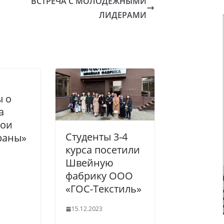
ВСТРЕЧА С МОЛОДЕЖНЫМИ
ЛИДЕРАМИ
ы о
а
рои
Студенты 3-4
раны»
курса посетили
Швейную
фабрику ООО
«ГОС-Текстиль»
15.12.2023