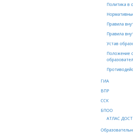
Политика в 
Нормативные
Правила вну
Правила вну
Устав образ
Положение о
образовател
Противодейс
ГИА
ВПР
ССК
БПОО
АТЛАС ДОС
Образовательн