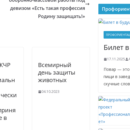
оборонно-массовой работы под
девизом «Есть такая профессия
Профориен
Родину защищать!»
ПРОФОРИЕНТАЦ
Билет в
17.11.2025
 КЧР
Всемирный
Повар — это
день защиты
пищи в завед
иальн
животных
скучные слов
04.10.2023
ически
приня
е в