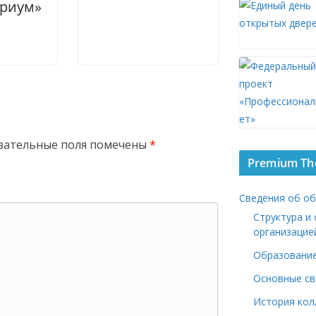
ариум»
зательные поля помечены
*
Premium T
Сведения об о
Структура и
организацие
Образовани
Основные св
История ко