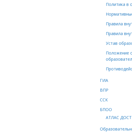
Политика в 
Нормативные
Правила вну
Правила вну
Устав образ
Положение о
образовател
Противодейс
ГИА
ВПР
ССК
БПОО
АТЛАС ДОС
Образовательн