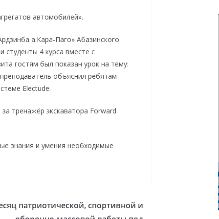
агрегатов автомобилей».
Ардзинба а.Кара-Паго» Абазинского
и студенты 4 курса вместе с
ита гостям был показан урок на тему:
е преподаватель объяснил ребятам
теме Electude.
за тренажёр экскаватора Forward
вые знания и умения необходимые
есяц патриотической, спортивной и