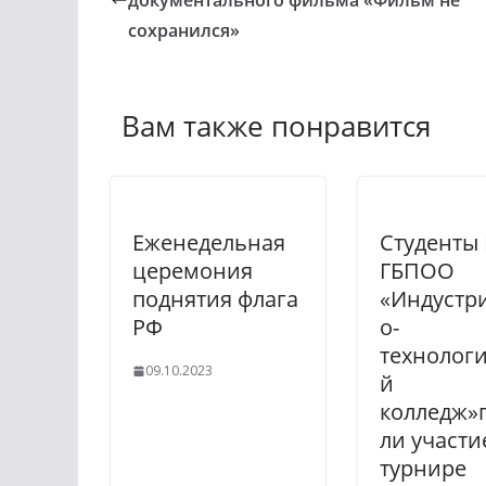
документального фильма «Фильм не
сохранился»
Вам также понравится
Еженедельная
Студенты
церемония
ГБПОО
поднятия флага
«Индустр
РФ
о-
технолог
09.10.2023
й
колледж»
ли участи
турнире