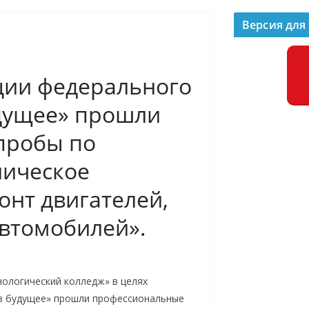
Версия для
ции федерального
удущее» прошли
пробы по
ническое
онт двигателей,
автомобилей».
ологический колледж» в целях
 в будущее» прошли профессиональные