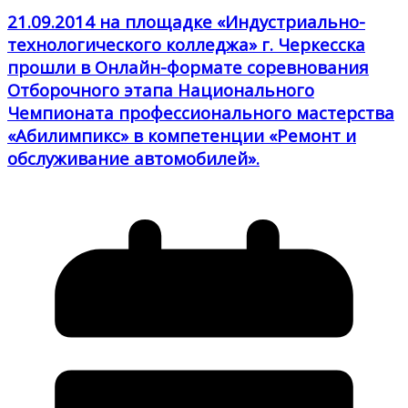
21.09.2014 на площадке «Индустриально-
технологического колледжа» г. Черкесска
прошли в Онлайн-формате соревнования
Отборочного этапа Национального
Чемпионата профессионального мастерства
«Абилимпикс» в компетенции «Ремонт и
обслуживание автомобилей».