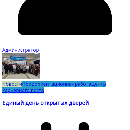
Администратор
Новости
Профориентационная работа
Центр
карьерного роста
Единый день открытых дверей